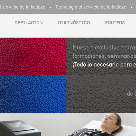
ervicio de la belleza
Tecnología al servicio de la belleza
Te
DEPILACIÓN
DIAGNÓSTICO
EQUIPOS
Nuestra exclusiva herram
formaciones, seminarios,
¡Todo lo necesario para e
de 