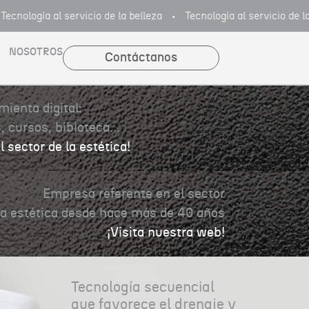
cnología al servicio de la belleza
Tecnología al servicio de la b
NOSOTROS
Contáctanos
ienta digital:
 cursos, bibioteca...
l sector de la estética!
Empresa referente en el sector
la estética desde hace más de 40 años
¡Visita nuestra web!
Tecnología secuencial
que favorece el drenaje y