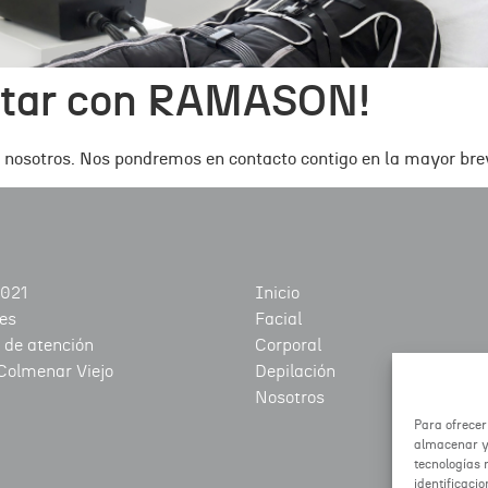
actar con RAMASON!
 nosotros. Nos pondremos en contacto contigo en la mayor bre
 021
Inicio
es
Facial
 de atención
Corporal
 Colmenar Viejo
Depilación
Nosotros
Para ofrecer
almacenar y/
tecnologías 
identificacio